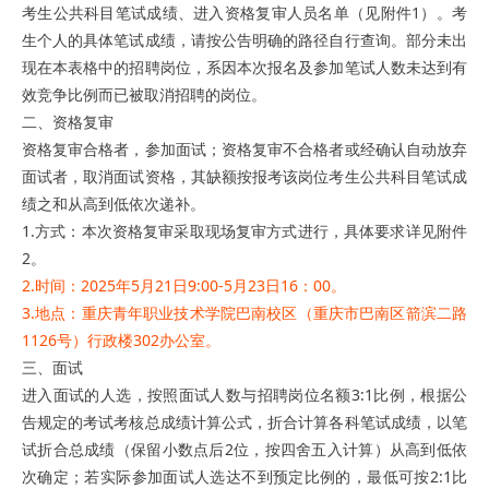
考生公共科目笔试成绩、进入资格复审人员名单（见附件1）。考
生个人的具体笔试成绩，请按公告明确的路径自行查询。部分未出
现在本表格中的招聘岗位，系因本次报名及参加笔试人数未达到有
效竞争比例而已被取消招聘的岗位。
二、资格复审
资格复审合格者，参加面试；资格复审不合格者或经确认自动放弃
面试者，取消面试资格，其缺额按报考该岗位考生公共科目笔试成
绩之和从高到低依次递补。
1.方式：本次资格复审采取现场复审方式进行，具体要求详见附件
2。
2.时间：2025年5月21日9:00-5月23日16：00。
3.地点：重庆青年职业技术学院巴南校区（重庆市巴南区箭滨二路
1126号）行政楼302办公室。
三、面试
进入面试的人选，按照面试人数与招聘岗位名额3:1比例，根据公
告规定的考试考核总成绩计算公式，折合计算各科笔试成绩，以笔
试折合总成绩（保留小数点后2位，按四舍五入计算）从高到低依
次确定；若实际参加面试人选达不到预定比例的，最低可按2:1比