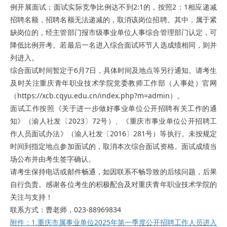
例开展面试；面试实际竞争比例达不到2:1的，按照2：1相应递减
招聘名额，招聘名额无法递减的，取消该岗位招聘。其中，属于紧
缺岗位的，经主管部门报市级事业单位人事综合管理部门认定，可
降低比例开考。若最后一名进入综合面试环节人选成绩相同，则并
列进入。
综合面试时间暂定于6月7日，具体时间及地点等另行通知。请考生
及时关注重庆青年职业技术学院党委教师工作部（人事处）官网
（https://xcb.cqyu.edu.cn/index.php?m=admin）。
面试工作按照《关于进一步做好事业单位公开招聘有关工作的通
知》（渝人社发〔2023〕72号）、《重庆市事业单位公开招聘工
作人员面试办法》（渝人社发〔2016〕281号）等执行。未按规定
时间到指定地点参加面试的，取消本次综合面试资格。面试成绩当
场公布并由考生签字确认。
请考生保持电话或邮件畅通，如因联系不畅导致的后续问题，后果
自行负责。感谢各位考生的积极配合及对重庆青年职业技术学院的
关注与支持！
联系方式：曹老师，023-88969834
附件：1.重庆市属事业单位2025年第一季度公开招聘工作人员进入