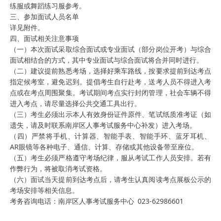
练服或舞蹈练习服参考。
三、参加面试人员名单
详见附件。
四、面试相关注意事项
（一）本次面试采取综合面试或专业面试（部分岗位开考）与综合
面试相结合的方式，其中专业面试与综合面试将合并同时进行。
（二）建议提前熟悉考场，选择好乘车路线，按要求提前到达考点
指定候考室，避免迟到。提倡考生自行赴考，送考人员不得进入考
点或在考点周围聚集。考试期间考点实行封闭管理，社会车辆不得
进入考点，请尽量选择公共交通工具出行。
（三）考生必须出示本人有效身份证件原件、笔试纸质准考证（如
遗失，请及时联系南岸区人事考试服务中心补发）进入考场。
（四）严禁将手机、计算器、智能手表、智能手环、蓝牙耳机、
AR眼镜等各种电子、通信、计算、存储或其他设备带至座位。
（五）考生必须严格遵守考场纪律，服从考试工作人员安排。若有
作弊行为，将被取消考试资格。
（六）面试当天提前到达考点后，请考生认真阅读考点展板公示的
考场安排等相关信息。
考务咨询电话：南岸区人事考试服务中心 023-62986601