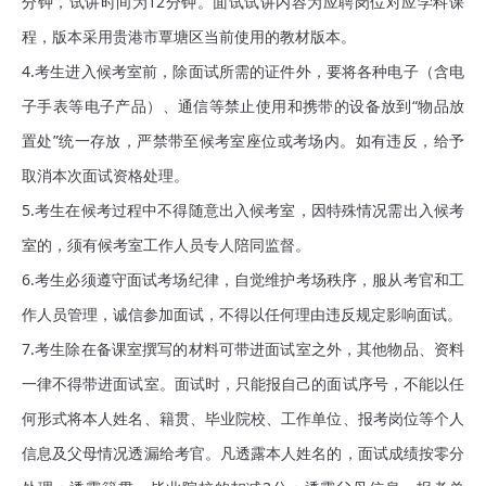
分钟，试讲时间为12分钟。面试试讲内容为应聘岗位对应学科课
程，版本采用贵港市覃塘区当前使用的教材版本。
4.考生进入候考室前，除面试所需的证件外，要将各种电子（含电
子手表等电子产品）、通信等禁止使用和携带的设备放到“物品放
置处”统一存放，严禁带至候考室座位或考场内。如有违反，给予
取消本次面试资格处理。
5.考生在候考过程中不得随意出入候考室，因特殊情况需出入候考
室的，须有候考室工作人员专人陪同监督。
6.考生必须遵守面试考场纪律，自觉维护考场秩序，服从考官和工
作人员管理，诚信参加面试，不得以任何理由违反规定影响面试。
7.考生除在备课室撰写的材料可带进面试室之外，其他物品、资料
一律不得带进面试室。面试时，只能报自己的面试序号，不能以任
何形式将本人姓名、籍贯、毕业院校、工作单位、报考岗位等个人
信息及父母情况透漏给考官。凡透露本人姓名的，面试成绩按零分